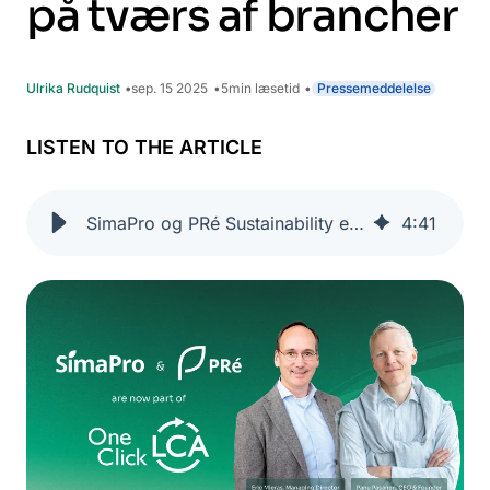
på tværs af brancher
Ulrika Rudquist
sep. 15 2025
5
min læsetid
Pressemeddelelse
LISTEN TO THE ARTICLE
SimaPro og PRé Sustainability er nu en del af One Click LCA og skaber verdens største bæredygtighedsplatform på tværs af brancher
4
:
41