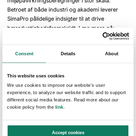
miljøpåvirkningsberegninger i stor skala.
Betroet af både industri og akademi leverer
SimaPro pålidelige indsigter til at drive
bæredygtighedsfremskridt.
Læs mere på:
simapro.com
og
pre-sustainability.com
Consent
Details
About
Vil du lære mere?
This website uses cookies
We use cookies to improve our website's user
Udforsk flere artikler om emnet.
experience, to analyze our website traffic and to support
different social media features. Read more about our
cookie policy from the
link
.
Accept cookies