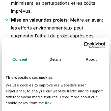
minimisant les perturbations et les coûts
imprévus.
Mise en valeur des projets:
Mettre en avant
les efforts environnementaux peut
augmenter l'attrait du projet auprès des
autorités publiques et des investisseurs. Les
projets qui démontrent de solides références
environnementales sont plus susceptibles de
Consent
Details
About
recevoir des approbations de planification et
d'attirer des financements.
This website uses cookies
Innovation dans les matériaux et
We use cookies to improve our website's user
experience, to analyze our website traffic and to support
technologies:
La RE2020 encourage
different social media features. Read more about our
l'utilisation de matériaux et de technologies
cookie policy from the
link
.
innovants qui améliorent l'efficacité